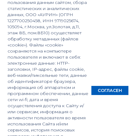
пользования данным сайтом, сбора
статистических и аналитических
данных, ООО «АУРИН» (ОГРН
1227700250458, ИНН 9719025674,
105094, г.Москва, ул.Золотая, д.11,
этаж 8Б, пом.8Б10) осуществляет
обработку метаданных (файлов
«cookie»). Файлы «cookie»
сохраняются на компьютере
пользователя и включают в себя:
электронные данные: HTTP-
заголовки, IP-адрес, файлы cookie,
веб-маяки/пиксельные теги, данные
об идентификаторе браузера,
информация об аппаратном и
СОГЛАСЕН
программном обеспечении, данные
сети wi-fi; дата и время
осуществления доступа к Сайту и/
или сервисам; информация о
активности пользователя во время
использования Сайта и/или
сервисов, история поисковых