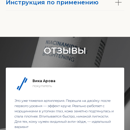
Инструкция по применению
ОТЗЫВЫ
Вика Арова
покупатель
Это уже тяжелая артиллерия. Перешла на двойку после
первого уровня — эффект круче. Реально работает с
морщинками в уголках глаз, кожа заметно подтянулась и
стала плотнее. Впитывается быстро, никакой липкости.
Для тех, кому нужен видимый анти-эйдж, — идеальный
вариант