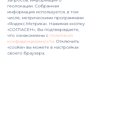
запросов; информация о
геолокации. Собранная
информация используется, в том
числе, метрическими программами
«Яндекс.Метрика». Нажимая кнопку
«СОГЛАСЕН», Вы подтверждаете,
что ознакомлены с
политикой
конфиденциальности
. Отключить
«cookie» вы можете в настройках
своего браузера.
Главная
Главная
Каталог
Каталог
Доставка
ЛК
Контакты
Контакты