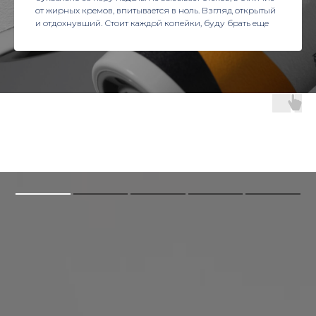
от жирных кремов, впитывается в ноль. Взгляд открытый
и отдохнувший. Стоит каждой копейки, буду брать еще